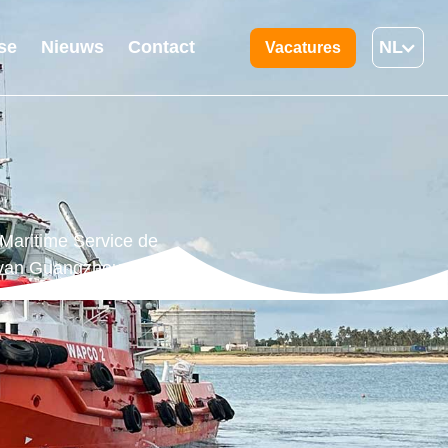
se
Nieuws
Contact
NL
Vacatures
Maritime Service de
 van Guangzhou naar de